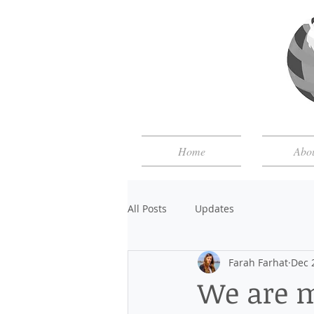
Home
Abo
All Posts
Updates
Farah Farhat
Dec 
We are 