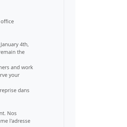
office 
January 4th, 
remain the 
omers and work 
rve your 
reprise dans 
t. Nos 
me l'adresse 