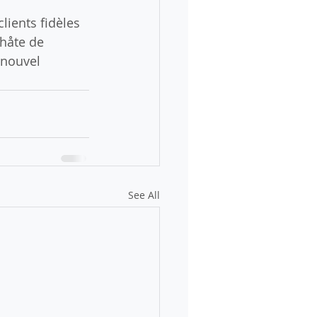
lients fidèles 
håte de 
 nouvel 
See All